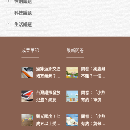
性別議題
科技議題
生活議題
成果筆記
最新問卷
過節返鄉交通
問卷：獨處難
堵塞無解？網
不難？一個人
友這麼看
的功課
台灣證照發放
問卷：「小熊
氾濫？網友：
有約：軍演來
「政府介入可
了，你挺
進行有效管
嗎？」
觀光國度！七
問卷：「小熊
理」
成五以上受訪
有約：氣候環