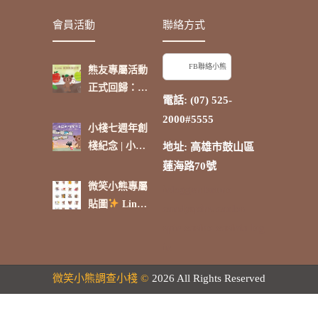
者表示：「除
境大小事，再
了台灣，日本
啟航【卷
會員活動
聯絡方式
是我最喜歡的
三】」
國家。」
FB聯絡小熊
熊友專屬活動
正式回歸：蘋
電話: (07) 525-
果點抽好禮
2000#5555
小棧七週年創
棧紀念 | 小熊
地址: 高雄市鼓山區
的時光電影院
蓮海路70號
微笑小熊專屬
inloggen bruno
貼圖
Line
candyspinz
carlos
貼圖商店熱賣
spin casino
casinia log
中 !
in
微笑小熊調查小棧 ©
2026 All Rights Reserved