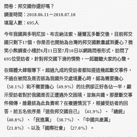
問卷：邦交國你還好嗎？
調查時間：2018.06.11－2018.07.10
填寫人數：695人
今年我國與多明尼加、布吉納法索、薩爾瓦多斷交後，目前邦交
國只剩下17個，你是否也開始為台灣的邦交國數量感到憂心？微
笑小熊調查小棧於6月11日至7月10日以網路問卷形式，訪問了
695位受訪者，針對邦交國下滑的情勢，一起聽聽大家的心聲。
在媒體大肆報導下，超過九成的受訪者都知道這幾起斷交事件，
不過在被問及是否該為我國外交處境憂心時，認為需要擔心
（50.1%）和不需要擔心（49.9%）的比例卻正好各佔一半，顯
示受訪者對於我國是否正遭遇外交困境，並無共識。那麼斷交事
件頻傳，誰最該為此負責呢？在複選情況下，根據受訪者的回
答，前五名依序是「這些邦交國自己」（41.9%）、「總統」
（40.8%）、「民進黨」（38.7%）、「中國共產黨」
（21.8%）、以及「國際社會」（27.0%）。