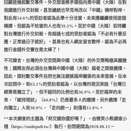
回顧這幾起斷交事件，外交部皆將矛頭指向是中國（大陸）在對
我國進行外交封殺，甚至總統也罕見地改以「中國」稱呼對岸，
對此有54.6%的受訪者認為此舉十分洽當，未來應繼續使用這個
稱謂，但認為不恰當的人也有39.3%。至於中國（大陸）若持續
對台灣進行外交封殺，有超過七成的受訪者認為「不必有什麼反
應，正常過日子就好」，甚是也有人網友留言歡呼，認為不必再
進行金錢外交實在是太棒了！
不可諱言，台灣的外交空間與中國（大陸）的外交策略極具關連
性；國際友邦必須在台灣與中國中國（大陸）兩者之間做選擇，
因此，探討斷交事件自然也無法避談兩岸關係的未來發展。在本
次訪問中，有63.1%的受訪者認為，以台灣的現況來說「台灣已
經算是獨立了」，但不認同的比例也有36.9%。至於兩岸的未
來，「維持現狀」（44.0%）仍是最多人的選擇，另外選擇「走
向獨立」人有30.9%、「走向統一」則僅有11.0%。
**本次調查的主題為「邦交國你還好嗎？」，由微笑小熊調查小
棧（https://smilepoll.tw/）執行，訪問期間為2018.06.11－