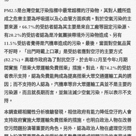
PM2.5是台灣空氣汙染指標中最常超標的汙染物，其對人體所造
成之危害主要為呼吸道以及心血管方面疾病。對於空氣污染的主
要來源，66.7%的受訪者認為其主要是來自工廠等固定污染源、
有20.2%的受訪者認為是冷氣團挾帶境外污染物造成、另有
11.5%受訪者覺得是汽機車造成的污染。最後，當面對空氣品質
不好時，「出門時戴上口罩」是受訪者應對空汙的主要方式
(82.2%)。高雄市政府為了對抗空汙，於去年12月至今年2月期
間實施「搭乘大眾運輸免費搭乘」措施。對此，有74.2%的受訪
者表示支持，認為免費能夠成為提高搭乘大眾交通運輸工具的誘
因；而不支持的人認為，汽機車等非大眾運輸工具並不是主要的
污染源，而且就長期而言，並無法減少空氣污染，所以表示不支
持。
本調查經相關性分析檢驗發現，相信政府有能力降低空汙的人會
支持政府實施大眾運輸免費搭乘的措施，也明白政治人物在改善
空污問題扮演著重要的角色。另外，認為政治人物在處理空污問