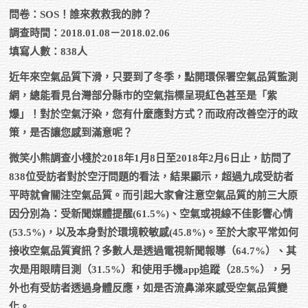
問卷：SOS！誰來救救我的肺？
調查時間：2018.01.08－2018.02.06
填寫人數：838人
近年來空氣品質下滑，只要到了冬季，點開環保署空氣品質監測
網，總能看見台灣部分縣市的空氣指標呈現紅色甚至是「紫
爆」！對於空氣汙染，您有什麼應對方式？而政府改善空汙的政
策，是否讓您感到滿意呢？
微笑小熊調查小棧於2018年1月8日至2018年2月6日止，訪問了
838位受訪者對於空汙問題的看法，結果顯示，超過九成受訪者
平時就會關注空氣品質。而引起大家會注意空氣品質的前三大原
因分別為：受新聞媒體提醒(61.5%)、空氣或視線不佳影響心情
(53.5%)，以及本身對於環境較敏感(45.8%)。至於大家平常如何
接收空氣品質資訊？多數人是透過電視新聞報導（64.7%）、其
次是用眼睛目測（31.5%）和使用手機app追蹤（28.5%），另
外也有受訪者透過身體反應，如是否流鼻涕來感受空氣品質變
化。