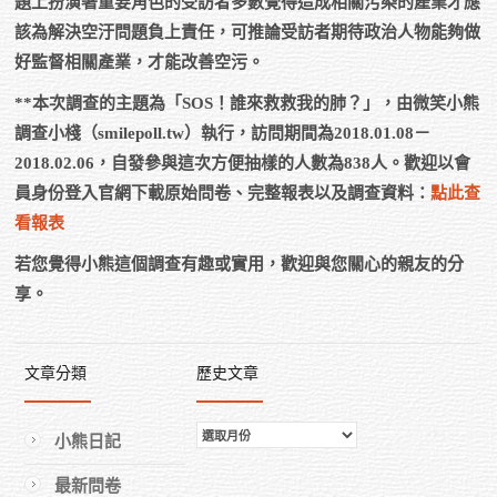
題上扮演著重要角色的受訪者多數覺得造成相關污染的產業才應
該為解決空汙問題負上責任，可推論受訪者期待政治人物能夠做
好監督相關產業，才能改善空污。
**本次調查的主題為「SOS！誰來救救我的肺？」，由微笑小熊
調查小棧（smilepoll.tw）執行，訪問期間為2018.01.08－
2018.02.06，自發參與這次方便抽樣的人數為838人。歡迎以會
員身份登入官網下載原始問卷、完整報表以及調查資料：
點此查
看報表
若您覺得小熊這個調查有趣或實用，歡迎與您關心的親友的分
享。
文章分類
歷史文章
歷
小熊日記
史
最新問卷
文