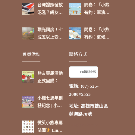
台灣證照發放
問卷：「小熊
氾濫？網友：
有約：軍演來
「政府介入可
了，你挺
進行有效管
嗎？」
觀光國度！七
問卷：「小熊
理」
成五以上受訪
有約：氣候環
者表示：「除
境大小事，再
了台灣，日本
啟航【卷
會員活動
聯絡方式
是我最喜歡的
三】」
國家。」
FB聯絡小熊
熊友專屬活動
正式回歸：蘋
電話: (07) 525-
果點抽好禮
2000#5555
小棧七週年創
棧紀念 | 小熊
地址: 高雄市鼓山區
的時光電影院
蓮海路70號
微笑小熊專屬
inloggen bruno
貼圖
Line
candyspinz
carlos