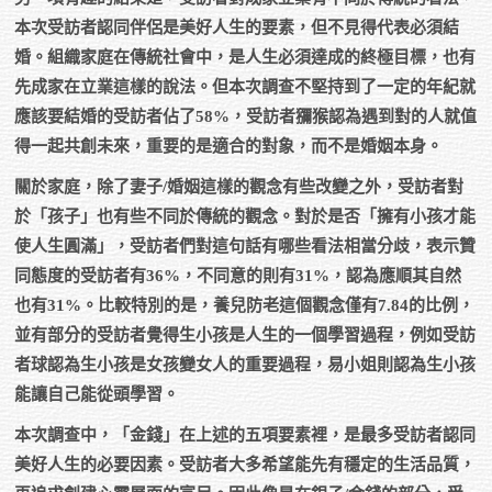
本次受訪者認同伴侶是美好人生的要素，但不見得代表必須結
婚。組織家庭在傳統社會中，是人生必須達成的終極目標，也有
先成家在立業這樣的說法。但本次調查不堅持到了一定的年紀就
應該要結婚的受訪者佔了58%，受訪者獼猴認為遇到對的人就值
得一起共創未來，重要的是適合的對象，而不是婚姻本身。
關於家庭，除了妻子/婚姻這樣的觀念有些改變之外，受訪者對
於「孩子」也有些不同於傳統的觀念。對於是否「擁有小孩才能
使人生圓滿」，受訪者們對這句話有哪些看法相當分歧，表示贊
同態度的受訪者有36%，不同意的則有31%，認為應順其自然
也有31%。比較特別的是，養兒防老這個觀念僅有7.84的比例，
並有部分的受訪者覺得生小孩是人生的一個學習過程，例如受訪
者球認為生小孩是女孩變女人的重要過程，易小姐則認為生小孩
能讓自己能從頭學習。
本次調查中，「金錢」在上述的五項要素裡，是最多受訪者認同
美好人生的必要因素。受訪者大多希望能先有穩定的生活品質，