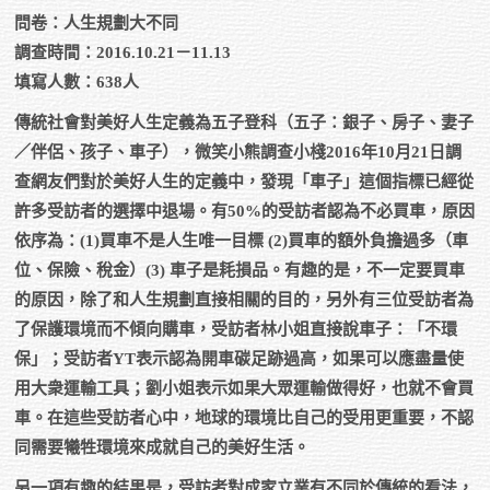
問卷：人生規劃大不同
調查時間：2016.10.21－11.13
填寫人數：638人
傳統社會對美好人生定義為五子登科（五子：銀子、房子、妻子
／伴侶、孩子、車子），微笑小熊調查小棧2016年10月21日調
查網友們對於美好人生的定義中，發現「車子」這個指標已經從
許多受訪者的選擇中退場。有50%的受訪者認為不必買車，原因
依序為：(1)買車不是人生唯一目標 (2)買車的額外負擔過多（車
位、保險、稅金）(3) 車子是耗損品。有趣的是，不一定要買車
的原因，除了和人生規劃直接相關的目的，另外有三位受訪者為
了保護環境而不傾向購車，受訪者林小姐直接說車子：「不環
保」；受訪者YT表示認為開車碳足跡過高，如果可以應盡量使
用大衆運輸工具；劉小姐表示如果大眾運輸做得好，也就不會買
車。在這些受訪者心中，地球的環境比自己的受用更重要，不認
同需要犧牲環境來成就自己的美好生活。
另一項有趣的結果是，受訪者對成家立業有不同於傳統的看法，