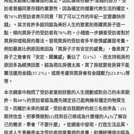
再追求創建心靈層面的富足。因此像是在銀子/金錢的部分，受
訪者普遍同意存錢的重要性，因為穩定的儲蓄代表生活的穩定。
有76%的受訪者表示同意「到了可以工作的年紀一定要盡快存
錢」。其次有許多認同認為美好人生的要素則是購買房子這一
點，傾向買房子的受訪者有70%的。小棧進一步調查受訪者對於
買房抑或租房的看法。發現買房的受訪者多半是情感層面考量。
例如最高比例原因是因為「買房子才有安定的感覺」，像是買了
房子之後會有「安定、歸屬感」舊佔了（51%）、而支持租房的
原因多為經濟因素，認為現在房價太高，買了房就要背房貸不能
靈活運用金錢(37.2%)，或是考慮到買房會有金錢壓力(23.8%)等
等。
本次調查中詢問了受訪者當前狀態的人生規劃或對自己的未來期
許，有40%的受訪者認為應先確定自己能夠擁有穩定的物質生
活。而關於未來的展望，受訪者自我期許的前三名依序為：(1)
堅持信念，把事情做對(2)找到自己想成為什麼樣的人(3)了解自
己的需求，學會「不要什麼」。從調查中發現，打造生活品質，
追求人生意義是本次受訪者相當重視的考量，和傳統價值中認為