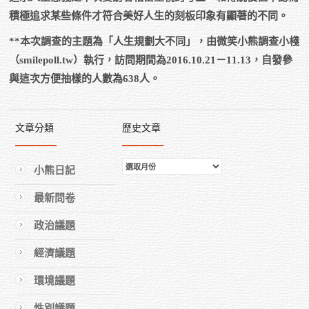
積極追求某些條件才符合美好人生的刻板印象有顯著的不同。
**本次調查的主題為「人生規劃大不同」，由微笑小熊調查小棧
（smilepoll.tw）執行，訪問期間為2016.10.21－11.13，自發參
與這次方便抽樣的人數為638人。
文章分類
歷史文章
歷
小熊日記
史
最新問卷
文
章
政治議題
經濟議題
環境議題
性別議題