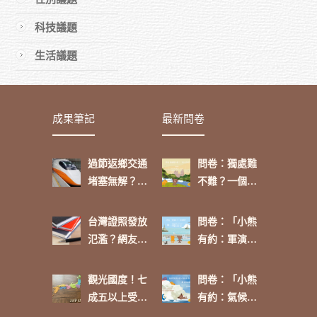
科技議題
生活議題
成果筆記
最新問卷
過節返鄉交通
問卷：獨處難
堵塞無解？網
不難？一個人
友這麼看
的功課
台灣證照發放
問卷：「小熊
氾濫？網友：
有約：軍演來
「政府介入可
了，你挺
進行有效管
嗎？」
觀光國度！七
問卷：「小熊
理」
成五以上受訪
有約：氣候環
者表示：「除
境大小事，再