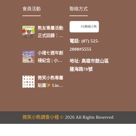
了台灣，日本
啟航【卷
會員活動
聯絡方式
是我最喜歡的
三】」
國家。」
FB聯絡小熊
熊友專屬活動
正式回歸：蘋
電話: (07) 525-
果點抽好禮
2000#5555
小棧七週年創
棧紀念 | 小熊
地址: 高雄市鼓山區
的時光電影院
蓮海路70號
微笑小熊專屬
inloggen bruno
貼圖
Line
candyspinz
carlos
貼圖商店熱賣
spin casino
casinia log
中 !
in
微笑小熊調查小棧 ©
2026 All Rights Reserved