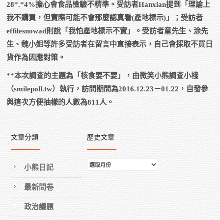
28*.*4%擔心會食品檢驗不精準。受訪者Hanxian提到「理論上
我不購買，但實際可能不會那麼認真看(產地標示)」；受訪者
effilesnowad則說「我怕產地標示不實」。受訪者童先生、涂先
生、魏小姐等許多受訪者在留言中直接表示，自己會採取不買日
貨作為因應對策。
**本次調查的主題為「核食要不要」，由微笑小熊調查小棧
（smilepoll.tw）執行，訪問期間為2016.12.23－01.22，自發參
與這次方便抽樣的人數為811人。
文章分類
歷史文章
歷
小熊日記
史
最新問卷
文
章
政治議題