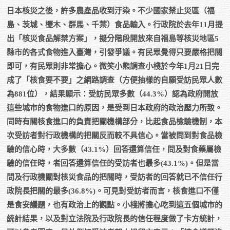
日本核災之後，許多農產品收到汙染。不少國家禁止災區（福
島、茨城、櫪木、群馬、千葉）食品輸入。行政院於去年11月提
出「核災食品解禁方案」，擬分階段開放來自福島等核災地區5
縣市的各式食物進入臺灣，引發爭議。有民眾覺得只要嚴格把關
即可，有民眾則非常擔心。微笑小熊調查小棧於今年1月21日完
成了「核食要不要」之網路調查（方便抽樣的自願受訪民眾人數
為881位），結果顯示：受訪民眾多數（44.3%）認為政府開放
這些城市的食物進口的原因，是受到日本政府的政治壓力所致。
同時有關核食進口的負責把關機構部分，比起食品檢驗機制，本
次受訪者對行政機構的把關反而較不具信心。當被問到對食品檢
驗的信心時，大多數（43.1%）回答還算信任，問及對食藥屬檢
驗的信任時，者回答還算信任的受訪者也最多(43.1%)。但是當
問及行政機關對核災食品的把關時，受訪者的回答就已不信任行
政院長把關的最多(36.8%)。可見對受訪者而言，核食進口不僅
是食安議題，也有政治上的觀點。小棧將擔心吃到這五個城市的
統計結果，以及對立法院及行政院長的信任程度做了卡方統計，