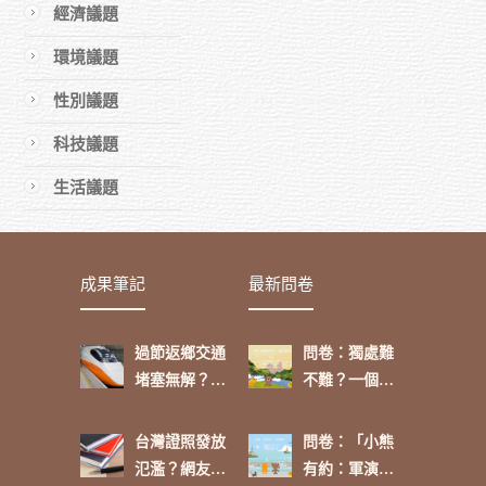
經濟議題
環境議題
性別議題
科技議題
生活議題
成果筆記
最新問卷
過節返鄉交通
問卷：獨處難
堵塞無解？網
不難？一個人
友這麼看
的功課
台灣證照發放
問卷：「小熊
氾濫？網友：
有約：軍演來