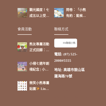
「政府介入可
了，你挺
進行有效管
嗎？」
觀光國度！七
問卷：「小熊
理」
成五以上受訪
有約：氣候環
者表示：「除
境大小事，再
了台灣，日本
啟航【卷
會員活動
聯絡方式
是我最喜歡的
三】」
國家。」
FB聯絡小熊
熊友專屬活動
正式回歸：蘋
電話: (07) 525-
果點抽好禮
2000#5555
小棧七週年創
棧紀念 | 小熊
地址: 高雄市鼓山區
的時光電影院
蓮海路70號
微笑小熊專屬
inloggen bruno
貼圖
Line
candyspinz
carlos
貼圖商店熱賣
spin casino
casinia log
中 !
in