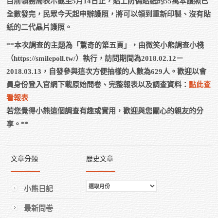
目前領務局表示截至5月14日止，貼上防偽貼紙的55萬本護照已
全數發完，民眾今天起申辦護照，將可以領到重新印製、沒有貼
紙的二代晶片護照。
**本次調查的主題為「驚奇的第五頁」，由微笑小熊調查小棧
（https://smilepoll.tw/）執行，訪問期間為2018.02.12－
2018.03.13，自發參與這次方便抽樣的人數為629人。歡迎以會
員身份登入官網下載原始問卷、完整報表以及調查資料：
點此查
看報表
若您覺得小熊這個調查有趣或實用，歡迎與您關心的親友的分
享。**
文章分類
歷史文章
歷
小熊日記
史
最新問卷
文