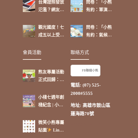
台灣證照發放
問卷：「小熊
氾濫？網友：
有約：軍演來
「政府介入可
了，你挺
進行有效管
嗎？」
觀光國度！七
問卷：「小熊
理」
成五以上受訪
有約：氣候環
者表示：「除
境大小事，再
了台灣，日本
啟航【卷
會員活動
聯絡方式
是我最喜歡的
三】」
國家。」
FB聯絡小熊
熊友專屬活動
正式回歸：蘋
電話: (07) 525-
果點抽好禮
2000#5555
小棧七週年創
棧紀念 | 小熊
地址: 高雄市鼓山區
的時光電影院
蓮海路70號
微笑小熊專屬
inloggen bruno
貼圖
Line
candyspinz
carlos
貼圖商店熱賣