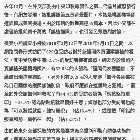
去年12月，在外交部委由中央印製廠製作之第二代晶片護照發行
後，有網友發現，該批護照第五頁背景圖片，本該是桃園機場卻
遭誤植成美國機場。由於印錯的數量高達55萬本，因此外交部在
處理這批耗資千萬的「誤植護照」，也引發民眾熱烈討論。
微笑小熊調查小棧於2018年2月12日至2018年3月13日之間，以
網路問卷形式訪問了629位受訪者對於新護照內頁圖案誤植的看
法，其中受訪者中有82.7%的受訪者擁有護照。網友對於護照內
頁誤植美國機場照片，有52.8%的人認為「護照代表著國家，不
應該出現這種錯誤」，另外也有26.9%的人覺得「如今各國都在
為自己國家的護照加強防偽，政府不應該在這個地方犯錯」。而
至於外交該如何補救呢？有44.4%的受訪者認為「應該堅持重
印」、21.5%認為貼貼紙就是個好主意；當然也部分受訪者也認
為「可以將錯就錯，維持原貌」（佔16.4%）、或是把「印錯的
那頁和前一頁黏在一起」（佔15.3%）。
由於後來外交部採取的方案是要求廠商重新印製有防偽功能的
紙，覆蓋在被誤植的第五頁上。網友對於該補救措施感受不一，