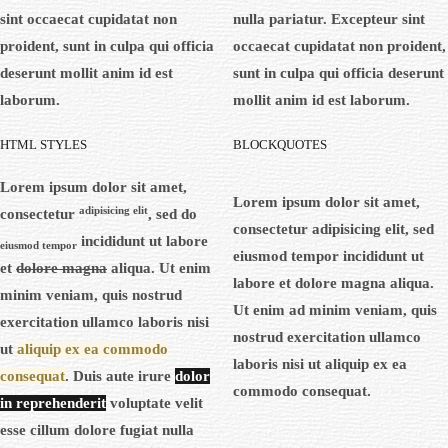
sint occaecat cupidatat non
nulla pariatur. Excepteur sint
proident, sunt in culpa qui officia
occaecat cupidatat non proident,
deserunt mollit anim id est
sunt in culpa qui officia deserunt
laborum.
mollit anim id est laborum.
HTML STYLES
BLOCKQUOTES
Lorem ipsum dolor sit amet
,
Lorem ipsum dolor sit amet,
adipisicing elit
consectetur
, sed do
consectetur adipisicing elit, sed
incididunt ut labore
eiusmod tempor
eiusmod tempor incididunt ut
et
dolore magna
aliqua. Ut enim
labore et dolore magna aliqua.
minim veniam, quis nostrud
Ut enim ad minim veniam, quis
exercitation ullamco laboris nisi
nostrud exercitation ullamco
ut
aliquip ex ea commodo
laboris nisi ut aliquip ex ea
consequat
. Duis aute irure
dolor
commodo consequat.
in reprehenderit
voluptate velit
esse cillum dolore fugiat nulla