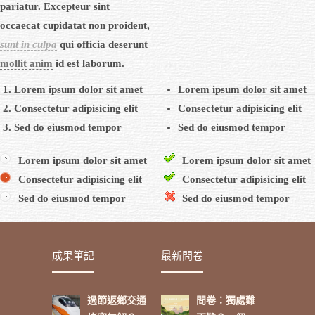
pariatur. Excepteur sint
occaecat cupidatat non proident,
sunt in culpa
qui officia deserunt
mollit anim
id est laborum.
Lorem ipsum dolor sit amet
Lorem ipsum dolor sit amet
Consectetur adipisicing elit
Consectetur adipisicing elit
Sed do eiusmod tempor
Sed do eiusmod tempor
Lorem ipsum dolor sit amet
Lorem ipsum dolor sit amet
Consectetur adipisicing elit
Consectetur adipisicing elit
Sed do eiusmod tempor
Sed do eiusmod tempor
成果筆記
最新問卷
過節返鄉交通
問卷：獨處難