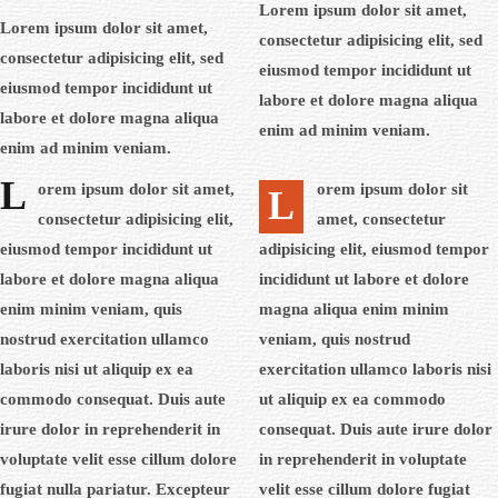
Lorem ipsum dolor sit amet,
Lorem ipsum dolor sit amet,
consectetur adipisicing elit, sed
consectetur adipisicing elit, sed
eiusmod tempor incididunt ut
eiusmod tempor incididunt ut
labore et dolore magna aliqua
labore et dolore magna aliqua
enim ad minim veniam.
enim ad minim veniam.
L
orem ipsum dolor sit amet,
orem ipsum dolor sit
L
consectetur adipisicing elit,
amet, consectetur
eiusmod tempor incididunt ut
adipisicing elit, eiusmod tempor
labore et dolore magna aliqua
incididunt ut labore et dolore
enim minim veniam, quis
magna aliqua enim minim
nostrud exercitation ullamco
veniam, quis nostrud
laboris nisi ut aliquip ex ea
exercitation ullamco laboris nisi
commodo consequat. Duis aute
ut aliquip ex ea commodo
irure dolor in reprehenderit in
consequat. Duis aute irure dolor
voluptate velit esse cillum dolore
in reprehenderit in voluptate
fugiat nulla pariatur. Excepteur
velit esse cillum dolore fugiat