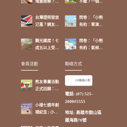
堵塞無解？網
不難？一個人
友這麼看
的功課
台灣證照發放
問卷：「小熊
氾濫？網友：
有約：軍演來
「政府介入可
了，你挺
進行有效管
嗎？」
觀光國度！七
問卷：「小熊
理」
成五以上受訪
有約：氣候環
者表示：「除
境大小事，再
了台灣，日本
啟航【卷
會員活動
聯絡方式
是我最喜歡的
三】」
國家。」
FB聯絡小熊
熊友專屬活動
正式回歸：蘋
電話: (07) 525-
果點抽好禮
2000#5555
小棧七週年創
棧紀念 | 小熊
地址: 高雄市鼓山區
的時光電影院
蓮海路70號