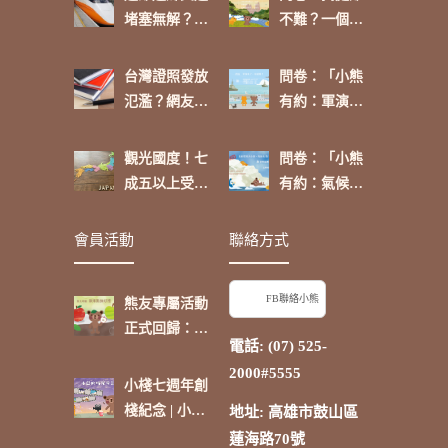
堵塞無解？網
不難？一個人
友這麼看
的功課
台灣證照發放
問卷：「小熊
氾濫？網友：
有約：軍演來
「政府介入可
了，你挺
進行有效管
嗎？」
觀光國度！七
問卷：「小熊
理」
成五以上受訪
有約：氣候環
者表示：「除
境大小事，再
了台灣，日本
啟航【卷
會員活動
聯絡方式
是我最喜歡的
三】」
國家。」
FB聯絡小熊
熊友專屬活動
正式回歸：蘋
電話: (07) 525-
果點抽好禮
2000#5555
小棧七週年創
棧紀念 | 小熊
地址: 高雄市鼓山區
的時光電影院
蓮海路70號