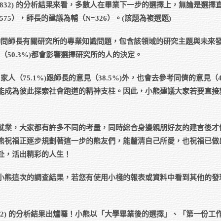
832) 的分析結果來看，多數人在畢業下一步的選擇上，無論是選擇
75），師長的建議為輔（N=326）。(該題為複選題)
多會詢問師長有關研究所的專業知識問題，包含該領域的研究主題與未來
（50.3%)都會影響選擇研究所的人的決定。
家人（75.1%)跟師長的意見（38.5%)外，也會去參考同儕的意見（4
能成為彼此探索社會跑道的精神支柱。因此，小熊建議大家若要直接
就業，大家都有許多不同的考量，同時綜合身邊親朋好友的建言後才
熊祝福正逐步規劃著這一步的熊友們，能釐清自己所愛，也祝福已做
赴，活出精彩的人生！
小熊這次的調查結果，若您有使用小棧的報表或資料中看到其他的發
32) 的分析結果出爐囉！小熊以「大學畢業後的選擇」、「第一份工