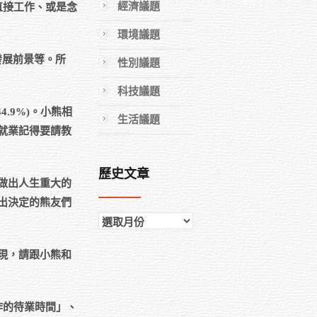
經濟議題
直接工作、或是念
環境議題
發展前景等。所
性別議題
科技議題
4.9%)。小熊相
生活議題
就業記得要請教
歷史文章
做出人生重大的
出決定的熊友們
歷
史
現，請跟小熊和
文
章
作的待業時間」、