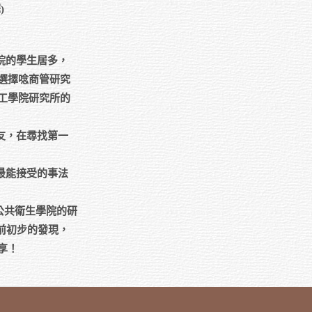
)
院的學生居多，
選擇唸商管研究
工學院研究所的
友，在尋找第一
最能接受的事法
，公共衛生學院的研
目前初步的發現，
享！