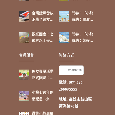
友這麼看
的功課
台灣證照發放
問卷：「小熊
氾濫？網友：
有約：軍演來
「政府介入可
了，你挺
進行有效管
嗎？」
觀光國度！七
問卷：「小熊
理」
成五以上受訪
有約：氣候環
者表示：「除
境大小事，再
了台灣，日本
啟航【卷
會員活動
聯絡方式
是我最喜歡的
三】」
國家。」
FB聯絡小熊
熊友專屬活動
正式回歸：蘋
電話: (07) 525-
果點抽好禮
2000#5555
小棧七週年創
棧紀念 | 小熊
地址: 高雄市鼓山區
的時光電影院
蓮海路70號
微笑小熊專屬
inloggen bruno